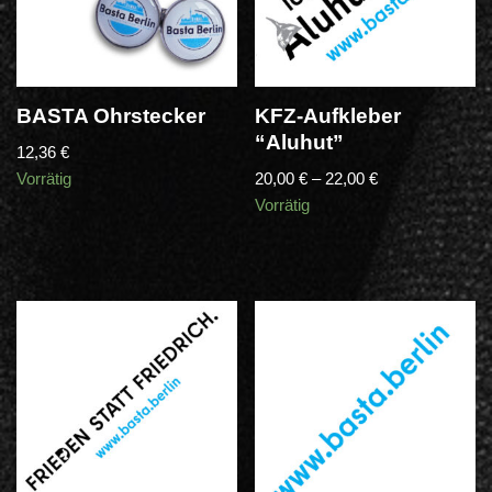
BASTA Ohrstecker
KFZ-Aufkleber
“Aluhut”
12,36
€
Vorrätig
20,00
€
–
22,00
€
Vorrätig