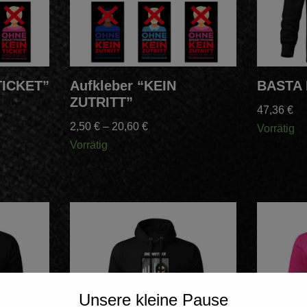
TICKET”
Aufkleber “KEIN
BASTA 
ZUTRITT”
47,36
€
2,50
€
–
20,60
€
Vorrätig
Vorrätig
Unsere kleine Pause