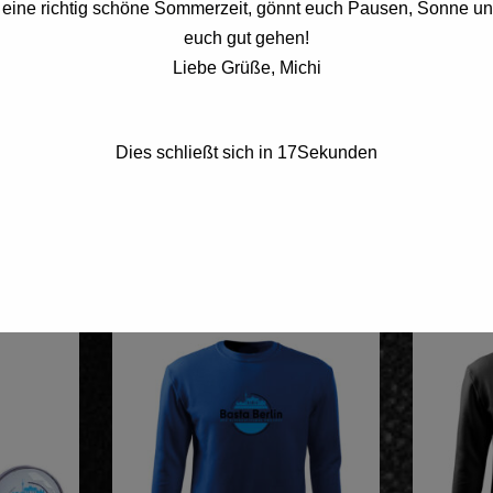
 eine richtig schöne Sommerzeit, gönnt euch Pausen, Sonne un
euch gut gehen!
Liebe Grüße, Michi
h was!
BASTA Hoodie Classic
BASTA 
Logo
Fernse
Dies schließt sich in
16
Sekunden
47,36
€
47,36
€
Vorrätig
Vorrätig