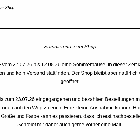
im Shop
Z statt
BASTA Hoodie “Big
BASTA 
Mother”
“Schim
Sommerpause im Shop
47,36
€
47,36
€
Vorrätig
Vorrätig
 vom 27.07.26 bis 12.08.26 eine Sommerpause. In dieser Zeit 
on und kein Versand stattfinden. Der Shop bleibt aber natürlich 
geöffnet.
bis zum 23.07.26 eingegangenen und bezahlten Bestellungen 
er noch auf den Weg zu euch. Eine kleine Ausnahme können Hoo
 Größe und Farbe kann es passieren, dass ich erst nachbestell
Schreibt mir daher auch gerne vorher eine Mail.