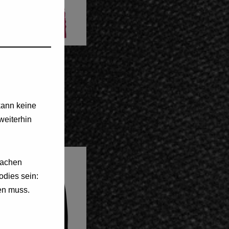
Hoodie
mer”
kann keine
weiterhin
machen
dies sein:
en muss.