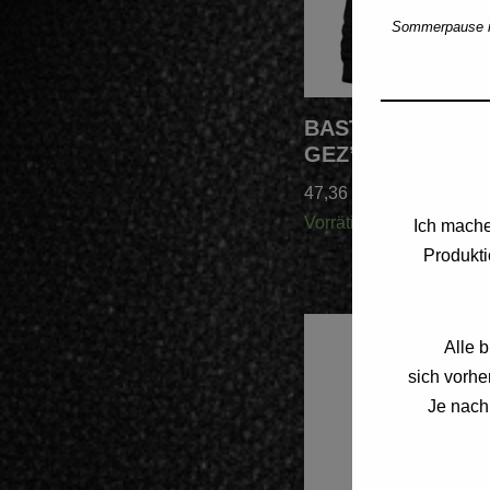
Sommerpause 
BASTA Hoodie “BE
GEZ”
47,36
€
Vorrätig
Ich mache
Produkti
Alle 
sich vorh
Je nach