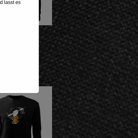
d lasst es
Hoodie
hturm