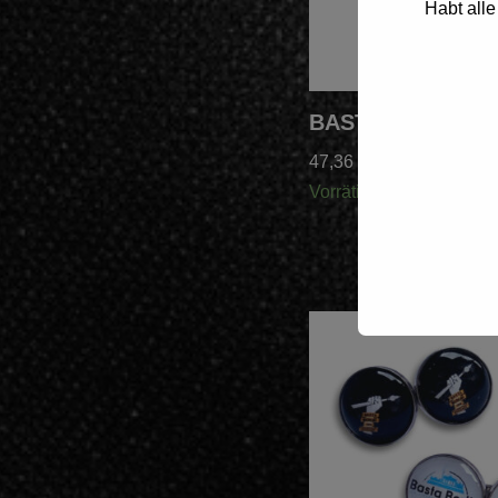
Habt alle
BASTA Hoodie Ac
47,36
€
Vorrätig