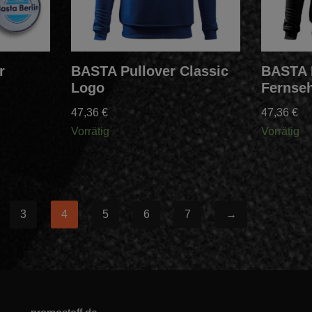
r
BASTA Pullover Classic
BASTA 
Logo
Fernse
47,36
€
47,36
€
Vorrätig
Vorrätig
3
4
5
6
7
→