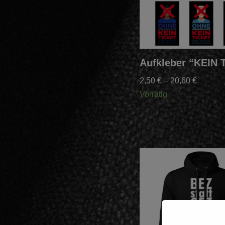
Aufkleber “KEIN 
2,50
€
–
20,60
€
Vorrätig