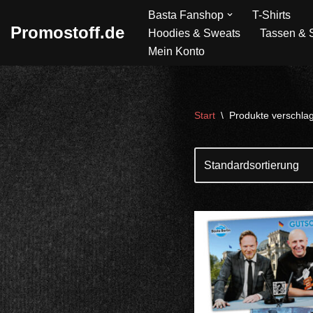
Basta Fanshop
T-Shirts
Promostoff.de
Hoodies & Sweats
Tassen & S
Zum
Mein Konto
Inhalt
springen
Start
\
Produkte verschlag