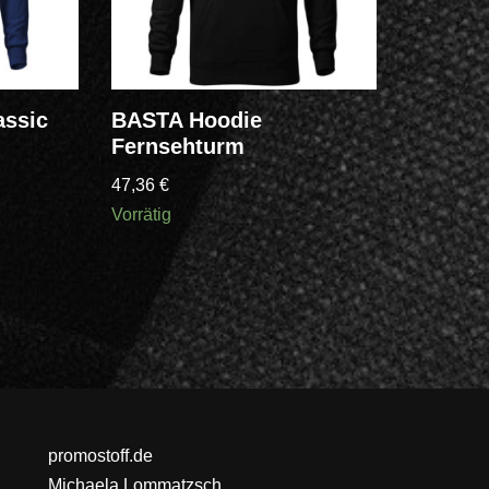
assic
BASTA Hoodie
Fernsehturm
47,36
€
Vorrätig
promostoff.de
Michaela Lommatzsch