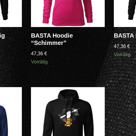
ig
BASTA Hoodie
BASTA 
“Schimmer”
47,36
€
47,36
€
Vorrätig
Vorrätig