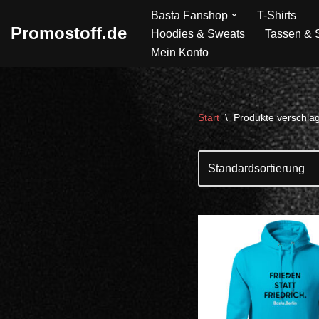
Basta Fanshop
T-Shirts
Promostoff.de
Hoodies & Sweats
Tassen & S
Zum
Mein Konto
Inhalt
springen
Start
\
Produkte verschlag