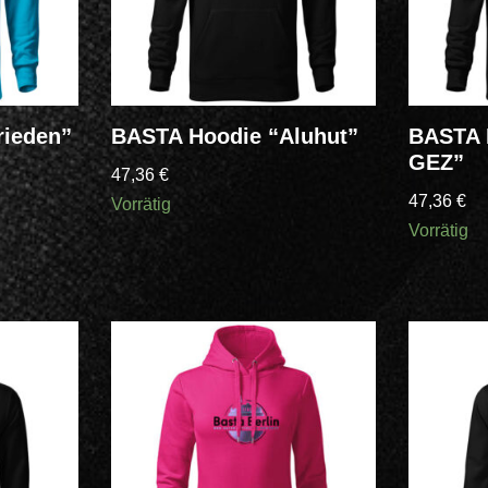
rieden”
BASTA Hoodie “Aluhut”
BASTA 
GEZ”
47,36
€
47,36
€
Vorrätig
Vorrätig