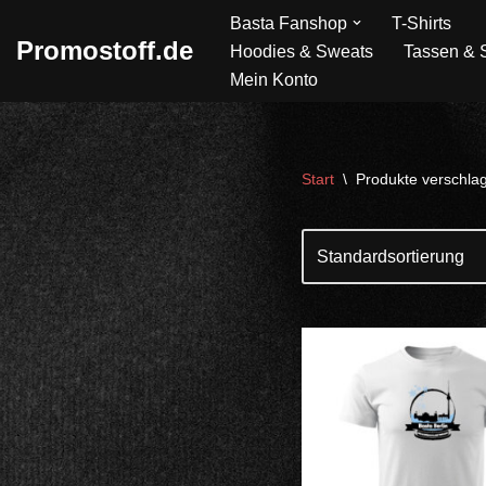
Basta Fanshop
T-Shirts
Promostoff.de
Hoodies & Sweats
Tassen & S
Zum
Mein Konto
Inhalt
springen
Start
\
Produkte verschlag