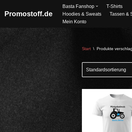
Basta Fanshop
T-Shirts
Promostoff.de
Hoodies & Sweats
Tassen & S
Zum
Mein Konto
Inhalt
springen
Start
\
Produkte verschlag