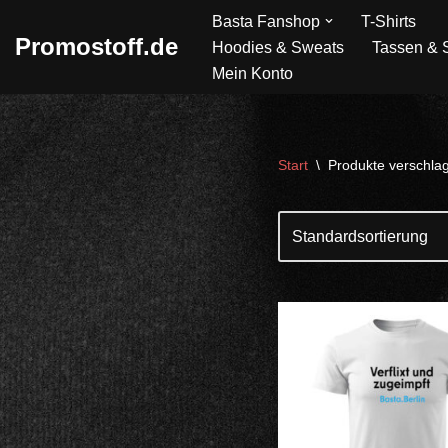
Basta Fanshop
T-Shirts
Promostoff.de
Hoodies & Sweats
Tassen & S
Zum
Mein Konto
Inhalt
springen
Start
\
Produkte verschlagw