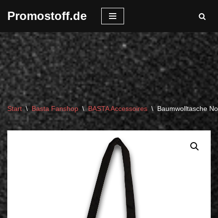
Promostoff.de
Zum
Inhalt
springen
Start
\
Basta Fanshop
\
BASTA Accessoires
\
Baumwolltasche No