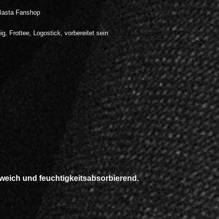
Basta Fanshop
ig
,
Frottee
,
Logostick
,
vorbereitet sein
 w
eich und feuchtigkeitsabsorbierend.