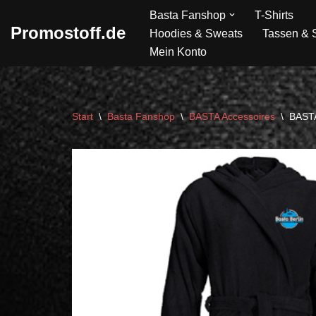
Basta Fanshop
T-Shirts
Promostoff.de
Hoodies & Sweats
Tassen & S
Zum
Mein Konto
Inhalt
springen
Start
\
Basta Fanshop
\
BASTA Accessoires
\
BASTA