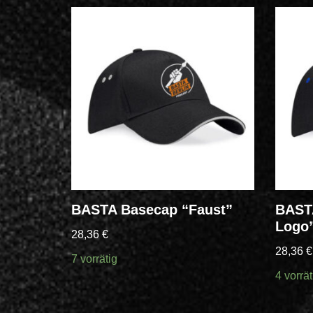
elfall”
BASTA Basecap “Faust”
BASTA
Logo
28,36
€
28,36
€
7 vorrätig
4 vorrät