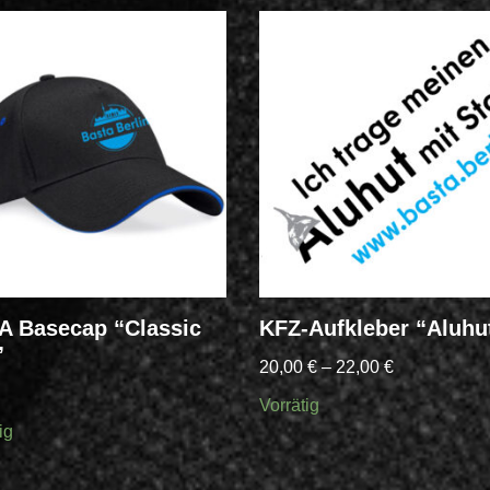
 Basecap “Classic
KFZ-Aufkleber “Aluhu
”
20,00
€
–
22,00
€
Vorrätig
ig