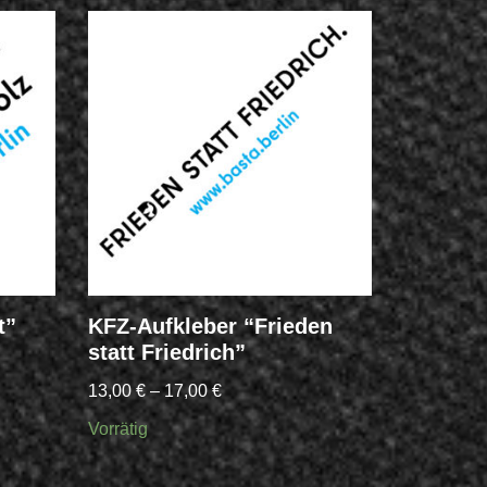
t”
KFZ-Aufkleber “Frieden
BASTA T
statt Friedrich”
28,36
€
13,00
€
–
17,00
€
Vorrätig
Vorrätig