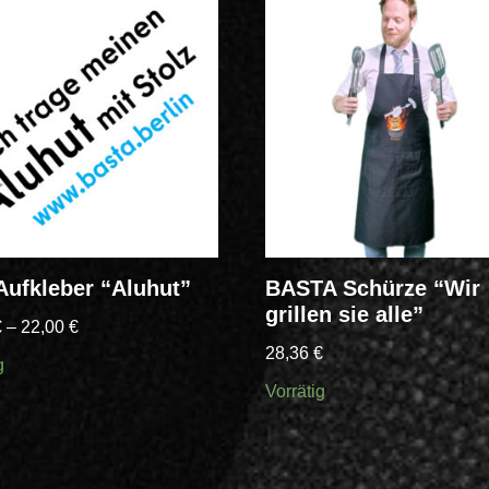
Aufkleber “Aluhut”
BASTA Schürze “Wir
grillen sie alle”
€
–
22,00
€
28,36
€
g
Vorrätig