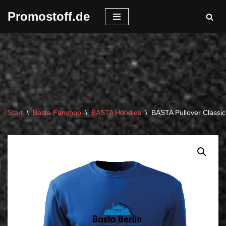
Promostoff.de
Zum
Inhalt
springen
Start
\
Basta Fanshop
\
BASTA Hoodies
\
BASTA Pullover Classi