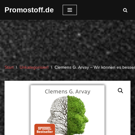
Promostoff.de
Zum
Inhalt
springen
Start
\
Unkategorisiert
\
Clemens G. Arvay – Wir können es besse