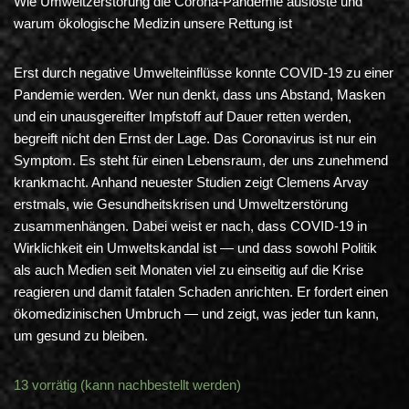
Wie Umweltzerstörung die Corona-Pandemie auslöste und
warum ökologische Medizin unsere Rettung ist
Erst durch negative Umwelteinflüsse konnte COVID-19 zu einer
Pandemie werden. Wer nun denkt, dass uns Abstand, Masken
und ein unausgereifter Impfstoff auf Dauer retten werden,
begreift nicht den Ernst der Lage. Das Coronavirus ist nur ein
Symptom. Es steht für einen Lebensraum, der uns zunehmend
krankmacht. Anhand neuester Studien zeigt Clemens Arvay
erstmals, wie Gesundheitskrisen und Umweltzerstörung
zusammenhängen. Dabei weist er nach, dass COVID-19 in
Wirklichkeit ein Umweltskandal ist — und dass sowohl Politik
als auch Medien seit Monaten viel zu einseitig auf die Krise
reagieren und damit fatalen Schaden anrichten. Er fordert einen
ökomedizinischen Umbruch — und zeigt, was jeder tun kann,
um gesund zu bleiben.
13 vorrätig (kann nachbestellt werden)