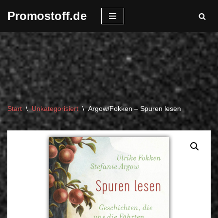
Promostoff.de
Zum
Inhalt
springen
Start
\
Unkategorisiert
\
Argow/Fokken – Spuren lesen