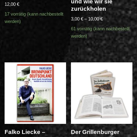
und wie wir sie
12,00
€
zurückholen
17 vorrätig (kann nachbestellt
3,00
€
–
10,00
€
werden)
61 vorrätig (kann nachbestellt
werden)
Falko Liecke –
Der Grillenburger