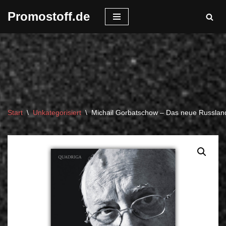
Promostoff.de
Zum
Inhalt
springen
Start
\
Unkategorisiert
\
Michail Gorbatschow – Das neue Russlan