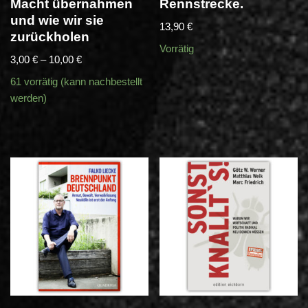
Macht übernahmen
Rennstrecke.
und wie wir sie
13,90
€
zurückholen
Vorrätig
3,00
€
–
10,00
€
61 vorrätig (kann nachbestellt
werden)