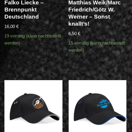
Falko Liecke –
Matthias Weik/Marc
Brennpunkt
Friedrich/Götz W.
Deutschland
Werner – Sonst
knallt’s!
16,00
€
6,50
€
19 vorrätig (kann nachbestellt
werden)
15 vorrätig (kann nachbestellt
werden)