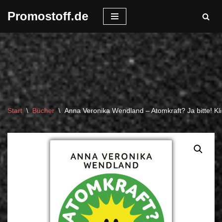
Promostoff.de
Zum
Inhalt
springen
Start
\
Bücher
\
Anna Veronika Wendland – Atomkraft? Ja bitte! Kli