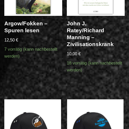
Argow/Fokken –
John J.
Spuren lesen
Ratey/Richard
Manning –
12,50
€
Zivilisationskrank
7 vorrätig (kann nachbestellt
10,00
€
werden)
18 vorrätig (kann nachbestellt
werden)