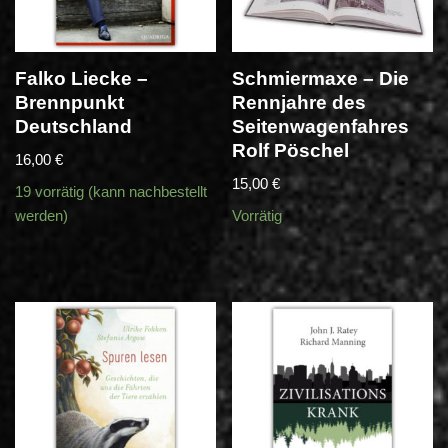
Falko Liecke –
Schmiermaxe – Die
Brennpunkt
Rennjahre des
Deutschland
Seitenwagenfahres
Rolf Pöschel
16,00
€
15,00
€
19 vorrätig (kann nachbestellt
werden)
Vorrätig